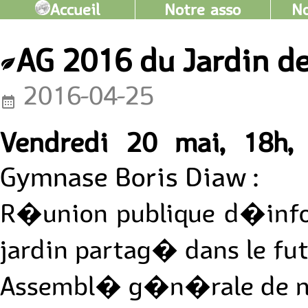
Accueil
Notre asso
No
AG 2016 du Jardin de
2016-04-25
Vendredi 20 mai, 18h,
Gymnase Boris Diaw :
R�union publique d�info
jardin partag� dans le futu
Assembl� g�n�rale de notr