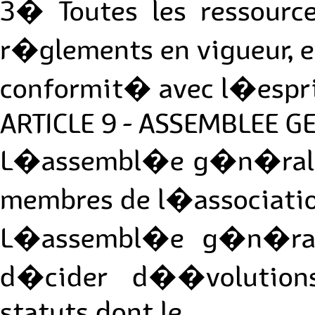
3� Toutes les ressource
r�glements en vigueur, e
conformit� avec l�esprit
ARTICLE 9 - ASSEMBLEE 
L�assembl�e g�n�rale 
membres de l�association
L�assembl�e g�n�rale 
d�cider d��volutions
statuts dont le