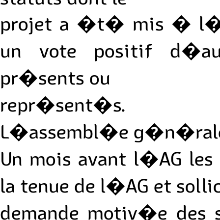
projet a �t� mis � l�o
un vote positif d�a
pr�sents ou
repr�sent�s.
L�assembl�e g�n�rale 
Un mois avant l�AG le
la tenue de l�AG et soll
demande motiv�e des su