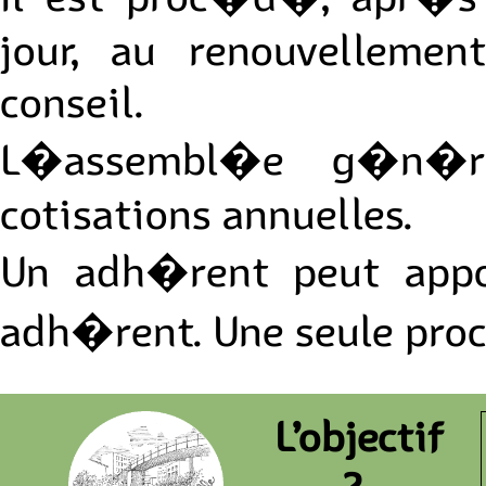
jour, au renouvelleme
conseil.
L�assembl�e g�n�ra
cotisations annuelles.
Un adh�rent peut appo
adh�rent. Une seule proc
L’objectif