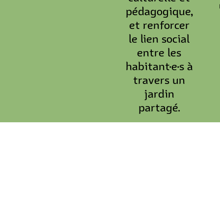
pédagogique,
et renforcer
le lien social
entre les
habitant·e·s à
travers un
jardin
partagé.